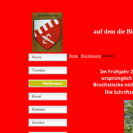
auf dem die Blec
[
Home
][
Bischhausen
][Kunst]
Im Frühjahr 2
ursprünglich
Bruchstücke nic
Die Schrift