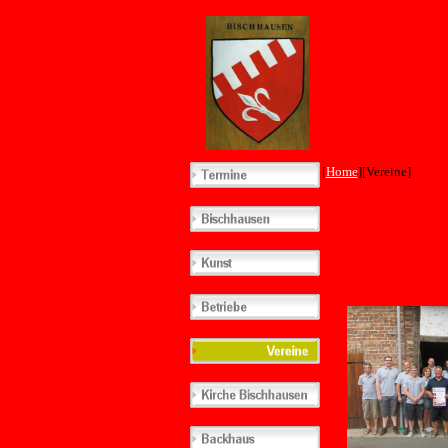
[
Home
][Vereine]