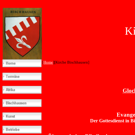
Kirche in
[
Home
][Kirche Bischhausen]
Gloc
Evange
Der Gottesdienst in B