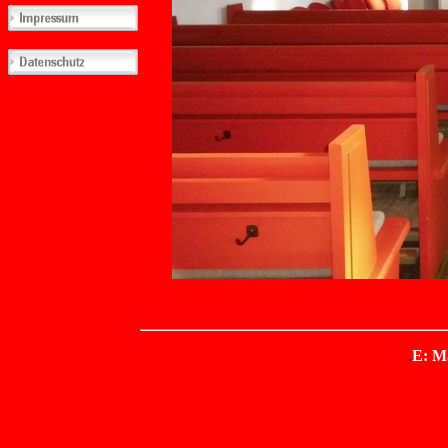
.
E: M