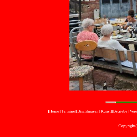
[
Home
][
Termine
][
Bischhausen
][
Kunst
][
Betriebe
][
Vere
Copyright(