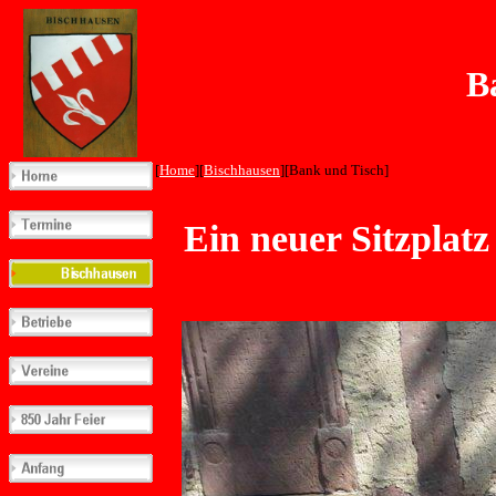
Bank 
[
Home
][
Bischhausen
][Bank und Tisch]
Ein neuer Sitzplatz