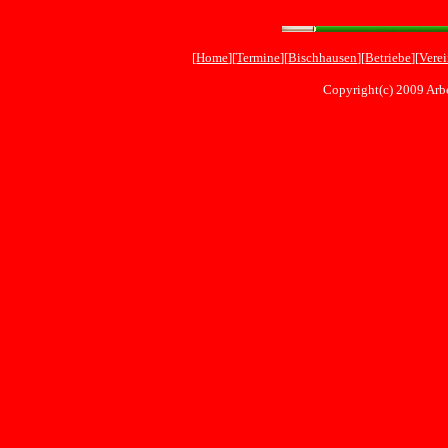
[
Home
][
Termine
][
Bischhausen
][
Betriebe
][
Vere
Copyright(c) 2009 Arbe