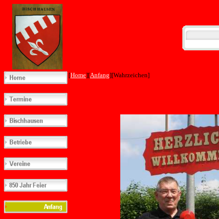
[
Home
][
Anfang
][Wahrzeichen]