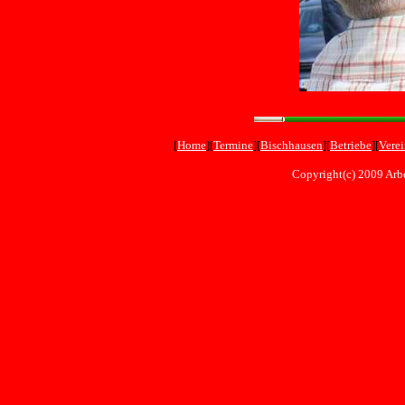
[
Home
][
Termine
][
Bischhausen
][
Betriebe
][
Vere
Copyright(c) 2009 Arbe