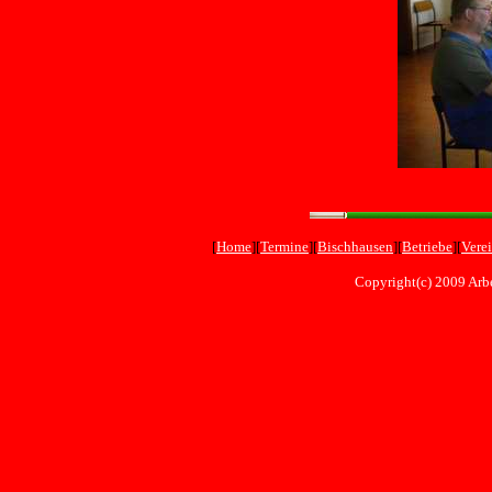
[
Home
][
Termine
][
Bischhausen
][
Betriebe
][
Vere
Copyright(c) 2009 Arbe