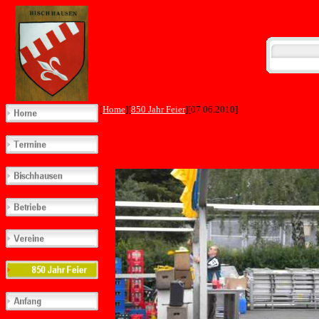
[
Home
][
850 Jahr Feier
][07.06.2010]