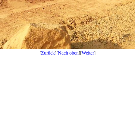
[
Zurück
][
Nach oben
][
Weiter
]